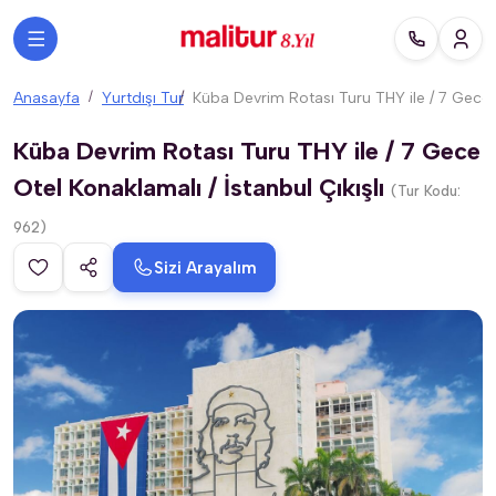
Anasayfa
Yurtdışı Tur
Küba Devrim Rotası Turu THY ile / 7 Gece O
Küba Devrim Rotası Turu THY ile / 7 Gece
Otel Konaklamalı / İstanbul Çıkışlı
(Tur Kodu:
962)
Sizi Arayalım