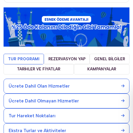
TUR PROGRAMI
REZERVASYON YAP
GENEL BİLGİLER
TARİHLER VE FİYATLAR
KAMPANYALAR
Ücrete Dahil Olan Hizmetler
Ücrete Dahil Olmayan Hizmetler
Tur Hareket Noktaları
Ekstra Turlar ve Aktiviteler