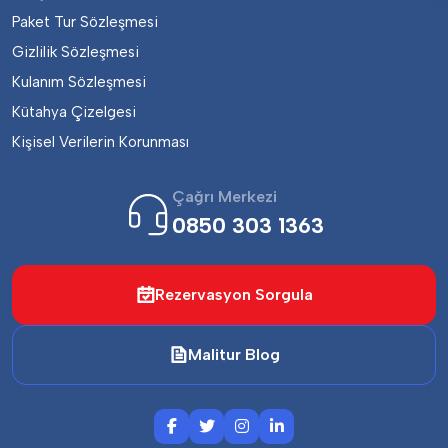
dönüşen mahallesini göreceğiz. Turumuza 
Paket Tur Sözleşmesi
Havana’nın en keyifli caddelerinden birisi olan Prado 
caddesi ile devam edeceğiz. Batista rejimi 
Gizlilik Sözleşmesi
döneminde saray olarak kullanılmış devrim 
Kulanım Sözleşmesi
sonrasında da halkın hizmetine müze olarak açılan 
Kütahya Çizelgesi
Devrim Müzesini gezeceğiz. Küba’nın en büyük 
müzesi olan Devrim Müzesinde, Küba bağımsızlık 
Kişisel Verilerin Korunması
savaşı ve Küba Devrimi dönemlerinden kalma 
silahları, tanları ve eşyaları görebileceğiz. Tur sonrası 
Çağrı Merkezi
otelimize dönüyoruz ve turumuzun sonu. Akşamını 
değerlendirmek isteyen misafirlerimiz şehirde 
0850 303 1363
düzenlenen Bueno Vista gecesi programlarına 
katılabirler.
(Not: Klasik Araba kullanımı 2 saat ; tur 
Rezervasyon Sorgula
programının devamı otobüsle yapılacaktır)
Ekstra Tur: Klasik Arabalar ile Benzersiz Havana 
Turu (125 EUR)
Malitur Blog
HAVANA
Gün