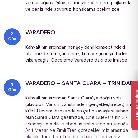
yorgunluğunu Dünyaca meşhur Varadero plajlarında 
ve denizinde atıyoruz. Konaklama otelimizde.
VARADERO
Gün
Kahvaltının ardından her şey dahil konseptindeki 
otelimizde tüm gün deniz, kum ve güneşin tadını 
çıkaracağız. Geceleme Varadero’daki otelimizde.
VARADERO – SANTA CLARA – TRINIDAD
Gün
FIRSAT İND
Kahvaltının ardından Santa Clara’ya doğru yola 
çıkıyoruz. Varışımıza istinaden gerçekleştireceğimiz 
Küba Devrimi esnasında en çetin savaşlara sahne 
olan Santa Clara gezimizde, Che Guevara’nın 37 
arkadaşı ile birlikte ebedi istirahatinde bulunduğu 
Anıt Mezarı ve Zırhlı Tren göreceklerimiz arasında 
olacak. Tur bitimi Trinidad’a hareket ediyoruz. 