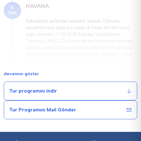
HAVANA
Gün
Kahvaltının ardından serbest zaman. Dileyen 
misafirlerimiz ekstra Vinales & Pinar del Rio turu( 
öğle yemekli) ( 130 EUR kişibaşı) katılabilirler. 
Turumuz UNESCO Dünya Mirası listesinde bulunan 
dünyaca ünlü Küba purolarının tütünlerinin yetiştiği 
Vinales Vadisi’ne hareket ediyoruz. Yaklaşık 3 saat 
sürecek yolculuğumuzun ardından Pinar del Rio’ya 
varıyor ve panoramik şehir turu yapıyoruz. Ardından 
devamını göster
Küba purolarının resmi olarak üretildiği fabrikada 
puro yapımını ve kültürünü yakından tanıyacağız. 
Dileyen misafirlerimiz burada orijinal Küba purolarını 
Tur programını indir
satın alabilirler. Daha sonra Vinales vadisine 
geçerek tütün tarlalarını, yerel tütün çiftliklerini 
görebileceğiz. (Puro fabrikasının kapalı olduğu 
Tur Programını Mail Gönder
günlerde, Yerel bir puro çiftliğini ziyaret edip, hem 
puro yapımı hakkında bilgi alıyoruz hem de dilersek 
alışveriş yapabiliyoruz.) Öğle yemeğimizi turumuz 
esnasında yerel restaurantta alacağız. Ardından 
Ressam ve bilim adamı Leovigildo González Morillo 