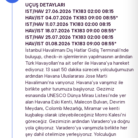
UÇUŞ DETAYLARI
IST/HAV 27.06.2026 TK183 02:00 08:15
HAV/IST 04.07.2026 TK183 09:00 08:55*
IST/HAV 11.07.2026 TK183 02:00 08:15
HAV/IST 18.07.2026 TK183 09:00 08:55*
IST/HAV 25.07.2026 TK183 02:00 08:15
HAV/IST 01.08.2026 TK183 09:00 08:55*
İstanbul Havalimanı Dış Hatlar Gidiş Terminali’nde 
buluşup, check-in işlemlerinin yapılmasının ardından 
Türk Havayolları’na ait sefer ile Havana’ya hareket 
ediyoruz. 13 saat 50 dakika sürecek yolculuğumuzun 
ardından Havana Uluslararası Jose Marti 
Havalimanı’na varıyoruz. Havana’ya varışımız ile 
birlikte şehir turumuza başlıyoruz. Gezimiz 
esnasında UNESCO Dünya Mirası Listesi’nde yer 
alan Havana Eski Kenti, Malecon Bulvarı, Devrim 
Meydanı, Colomb Mezarlığı, Miramar ve kenti 
kuşbakışı olarak izleyebileceğiniz Morro Kalesi’ni 
göreceğiz. Gezimizin ardından Varadero’ya doğru 
yola çıkıyoruz. Varadero’ya varışımızla birlikte her 
şey dahil otelimize yerleşiyoruz. Yolculuğun 