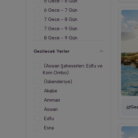
5 Gece - 6 Gün
6 Gece - 7 Gün
7 Gece - 8 Gün
7 Gece - 9 Gün
8 Gece - 9 Gün
9 Gece - 10 Gün
Gezilecek Yerler
(Aswan Şaheserleri: Edfu ve
Kom Ombo)
(İskenderiye)
Akabe
Amman
Gez
Aswan
Edfu
Esna
Güney Sina Bölgesi