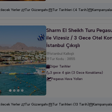
·
·
ilecek Yerler
Tur Güzergahı
Tur Tarihleri (4 Tarih)
Kampanyala
Sharm El Sheikh Turu Pegasu
ile Vizesiz / 3 Gece Otel Ko
İstanbul Çıkışlı
İstanbul Kalkışlı
Tur Kodu : 3855
Diğer Tarihler
3 gece 4 gün (3 Gece Konaklama)
Pegasus Hava Yolları
·
·
ilecek Yerler
Tur Güzergahı
Tur Tarihleri (13 Tarih)
Kampanyala