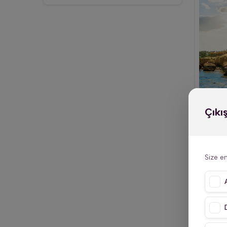
Hurgada
Hurghada
Kahire
Kom Ombo
Kızıldeniz
Luksor
Luxor
Çıkı
Mısır
Sharm
Gez
Sharm El Sheikh
Size en
aswan
esna
hurghada
iskenderiye
kahire