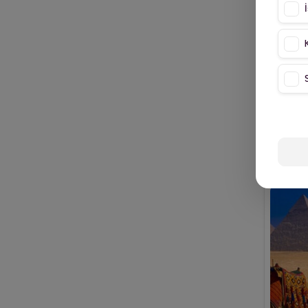
luxor
mısır
nil cruise
sharm el sheikh
Ürdün
İskenderiye
Gez