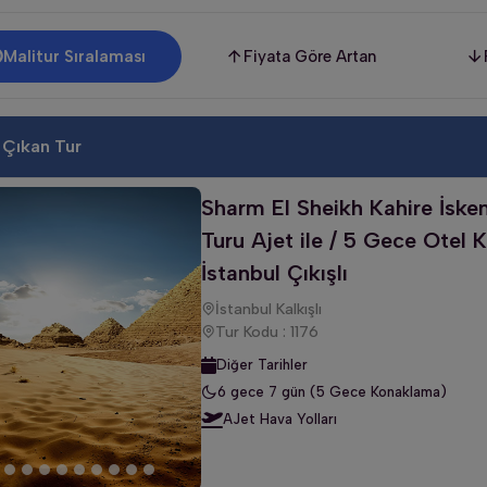
Malitur Sıralaması
Fiyata Göre Artan
 Çıkan Tur
Sharm El Sheikh Kahire İske
Turu Ajet ile / 5 Gece Otel 
İstanbul Çıkışlı
İstanbul Kalkışlı
Tur Kodu : 1176
Diğer Tarihler
6 gece 7 gün (5 Gece Konaklama)
AJet Hava Yolları