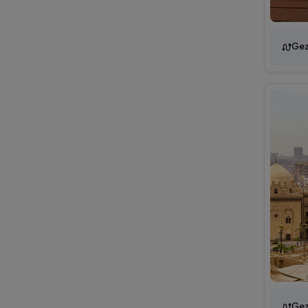
Gez
Gez