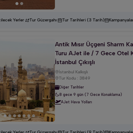
·
·
ilecek Yerler
Tur Güzergahı
Tur Tarihleri (3 Tarih)
Kampanyala
Antik Mısır Üçgeni Sharm K
Turu AJet ile / 7 Gece Otel 
İstanbul Çıkışlı
İstanbul Kalkışlı
Tur Kodu : 3849
Diğer Tarihler
8 gece 9 gün (7 Gece Konaklama)
AJet Hava Yolları
·
·
ilecek Yerler
Tur Güzergahı
Tur Tarihleri (9 Tarih)
Kampanyala