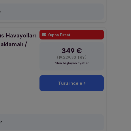
r
s Havayolları
Kupon Fırsatı
naklamalı /
349 €
(19.229,90 TRY)
'den başlayan fiyatlar
Turu incele
r