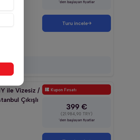
'den başlayan fiyatlar
Turu incele
r
 ile Vizesiz /
Kupon Fırsatı
tanbul Çıkışlı
399 €
(21.984,90 TRY)
'den başlayan fiyatlar