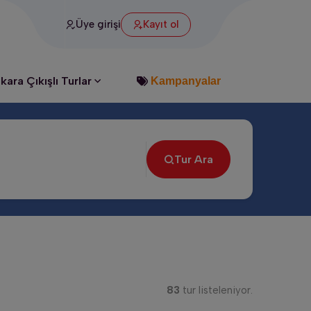
ı
Üye girişi
Kayıt ol
kara Çıkışlı Turlar
Kampanyalar
Tur Ara
83
tur listeleniyor.