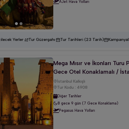
AJet Hava Yolları
·
·
ilecek Yerler
Tur Güzergahı
Tur Tarihleri (23 Tarih)
Kampanyal
Mega Mısır ve İkonları Turu P
Gece Otel Konaklamalı / İsta
İstanbul Kalkışlı
Tur Kodu : 4908
Diğer Tarihler
8 gece 9 gün (7 Gece Konaklama)
Pegasus Hava Yolları