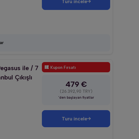
Turu incele
ar
egasus ile / 7
Kupon Fırsatı
nbul Çıkışlı
479 €
(26.392,90 TRY)
'den başlayan fiyatlar
Turu incele