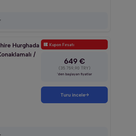
r
ahire Hurghada
Kupon Fırsatı
Konaklamalı /
649 €
(35.759,90 TRY)
'den başlayan fiyatlar
Turu incele
r