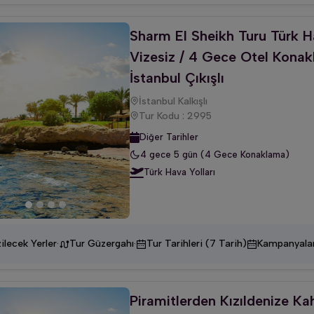
Sharm El Sheikh Turu Türk Ha
Vizesiz / 4 Gece Otel Konak
İstanbul Çıkışlı
İstanbul Kalkışlı
Tur Kodu : 2995
Diğer Tarihler
4 gece 5 gün (4 Gece Konaklama)
Türk Hava Yolları
·
·
ilecek Yerler
Tur Güzergahı
Tur Tarihleri (7 Tarih)
Kampanyala
Piramitlerden Kızıldenize Ka