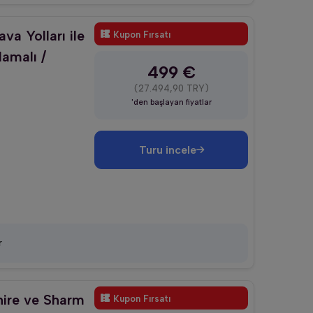
va Yolları ile
Kupon Fırsatı
lamalı /
499 €
(27.494,90 TRY)
'den başlayan fiyatlar
Turu incele
r
hire ve Sharm
Kupon Fırsatı