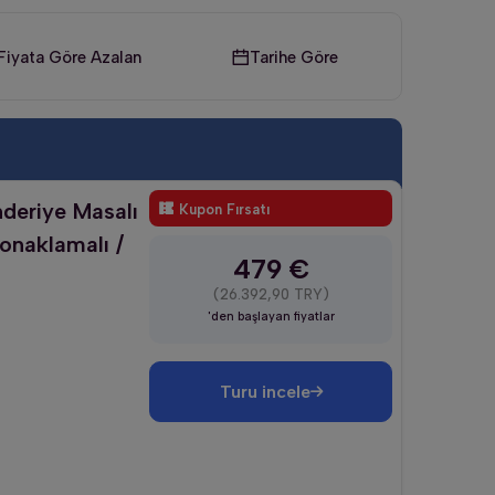
Fiyata Göre Azalan
Tarihe Göre
nderiye Masalı
Kupon Fırsatı
Konaklamalı /
479 €
(26.392,90 TRY)
'den başlayan fiyatlar
Turu incele