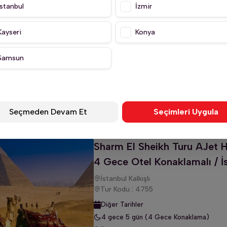
İstanbul Kalkışlı
İstanbul
İzmir
Tur Kodu : 3002
Diğer Tarihler
Kayseri
Konya
5 gece 6 gün (5 Gece Konaklama)
Türk Hava Yolları
Samsun
·
·
ilecek Yerler
Tur Güzergahı
Tur Tarihleri (4 Tarih)
Kampanyala
Seçmeden Devam Et
Seçimleri Uygula
Sharm El Sheikh Turu AJet HY
4 Gece Otel Konaklamalı / İs
İstanbul Kalkışlı
Tur Kodu : 4755
Diğer Tarihler
4 gece 5 gün (4 Gece Konaklama)