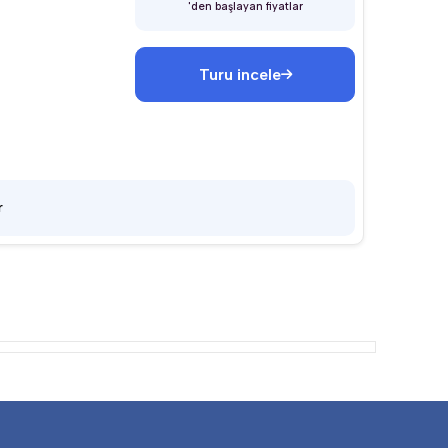
'den başlayan fiyatlar
Turu incele
r