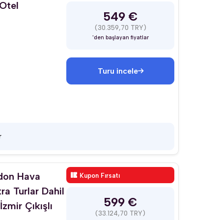
 Otel
549 €
(30.359,70 TRY)
'den başlayan fiyatlar
Turu incele
r
ndon Hava
Kupon Fırsatı
tra Turlar Dahil
599 €
zmir Çıkışlı
(33.124,70 TRY)