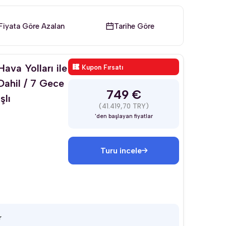
Fiyata Göre Azalan
Tarihe Göre
ava Yolları ile
Kupon Fırsatı
 Dahil / 7 Gece
749 €
şlı
(41.419,70 TRY)
'den başlayan fiyatlar
Turu incele
r