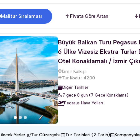
Malitur Sıralaması
Fiyata Göre Artan
Büyük Balkan Turu Pegasus H
6 Ülke Vizesiz Ekstra Turlar
Otel Konaklamalı / İzmir Çıkı
İzmir Kalkışlı
Tur Kodu : 4200
Diğer Tarihler
7 gece 8 gün (7 Gece Konaklama)
Pegasus Hava Yolları
·
·
ilecek Yerler
Tur Güzergahı
Tur Tarihleri (2 Tarih)
Kampanyala