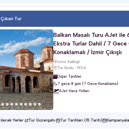
 Çıkan Tur
Balkan Masalı Turu AJet ile 
Ekstra Turlar Dahil / 7 Gece
Konaklamalı / İzmir Çıkışlı
İzmir Kalkışlı
Tur Kodu : 1924
Diğer Tarihler
7 gece 8 gün (7 Gece Konaklama)
AJet Hava Yolları
·
·
ilecek Yerler
Tur Güzergahı
Tur Tarihleri (15 Tarih)
Kampanyala