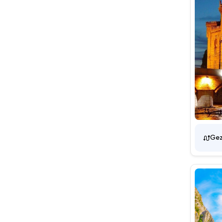
Mostar
Ohrid
Ohrid Gölü
Pocitelj
Prizren
Priştina
Priştine
Resne
Saraybosna
Gez
Sv. Naum
Sv. Stefan
Sveti Naum
Sırbistan
Tetova
Tiran