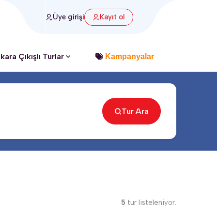
ı
Üye girişi
Kayıt ol
kara Çıkışlı Turlar
Kampanyalar
Tur Ara
5
tur listeleniyor.