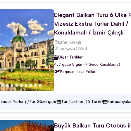
Elegant Balkan Turu 6 Ülke 
Vizesiz Ekstra Turlar Dahil 
Konaklamalı / İzmir Çıkışlı
İzmir Kalkışlı
Tur Kodu : 1964
Diğer Tarihler
7 gece 8 gün (7 Gece Konaklama)
Pegasus Hava Yolları
·
·
ilecek Yerler
Tur Güzergahı
Tur Tarihleri (6 Tarih)
Kampanyala
Büyük Balkan Turu Otobüs il