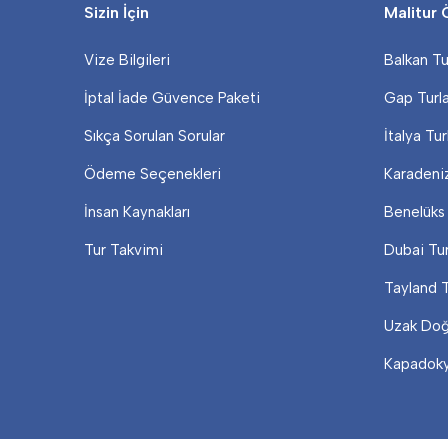
Sizin İçin
Malitur 
Vize Bilgileri
Balkan Tur
İptal İade Güvence Paketi
Gap Turla
Sıkça Sorulan Sorular
İtalya Tur
Ödeme Seçenekleri
Karadeniz
İnsan Kaynakları
Benelüks 
Tur Takvimi
Dubai Tur
Tayland T
Uzak Doğu
Kapadokya