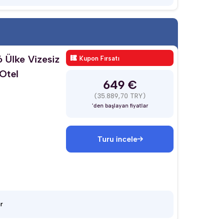
6 Ülke Vizesiz
Kupon Fırsatı
 Otel
649 €
(35.889,70 TRY)
'den başlayan fiyatlar
Turu incele
r