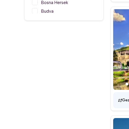
Bosna Hersek
Budva
Bulgaristan
Elbasan
Hırvatistan
Karadağ
Kosova
Kotor
Kravica Şelalesi
Kuzey Makedonya
Makedonya
Manastır (Bitola)
Gez
Matka Kanyonu
Medjugorje
Medugorje