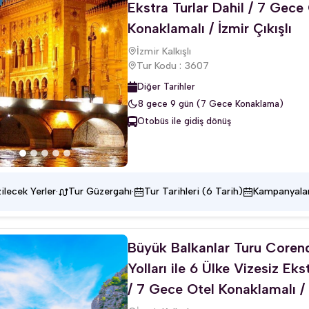
Ekstra Turlar Dahil / 7 Gece
Konaklamalı / İzmir Çıkışlı
İzmir Kalkışlı
Tur Kodu : 3607
Diğer Tarihler
8 gece 9 gün (7 Gece Konaklama)
Otobüs ile gidiş dönüş
·
·
ilecek Yerler
Tur Güzergahı
Tur Tarihleri (6 Tarih)
Kampanyala
Büyük Balkanlar Turu Core
Yolları ile 6 Ülke Vizesiz Eks
/ 7 Gece Otel Konaklamalı / İ