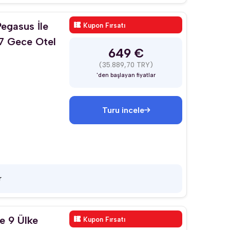
Pegasus İle
Kupon Fırsatı
/ 7 Gece Otel
649 €
(35.889,70 TRY)
'den başlayan fiyatlar
Turu incele
r
e 9 Ülke
Kupon Fırsatı