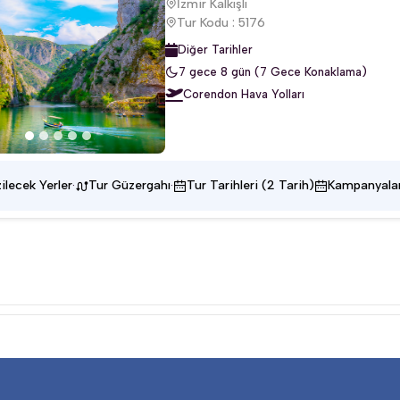
İzmir Kalkışlı
Tur Kodu : 5176
Diğer Tarihler
7 gece 8 gün (7 Gece Konaklama)
Corendon Hava Yolları
·
·
ilecek Yerler
Tur Güzergahı
Tur Tarihleri (2 Tarih)
Kampanyala