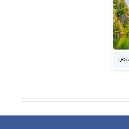
Trebinje
Yunanistan
Üsküp
İşkodra
Gez