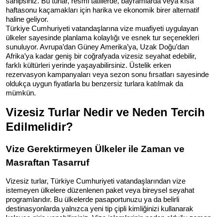
sahipsiniz. Bu turlar, resmi tatillerde, bayramlarda veya kısa 
haftasonu kaçamakları için harika ve ekonomik birer alternatif 
haline geliyor.
Türkiye Cumhuriyeti vatandaşlarına vize muafiyeti uygulayan 
ülkeler sayesinde planlama kolaylığı ve esnek tur seçenekleri 
sunuluyor. Avrupa’dan Güney Amerika’ya, Uzak Doğu’dan 
Afrika’ya kadar geniş bir coğrafyada vizesiz seyahat edebilir, 
farklı kültürleri yerinde yaşayabilirsiniz. Üstelik erken 
rezervasyon kampanyaları veya sezon sonu fırsatları sayesinde 
oldukça uygun fiyatlarla bu benzersiz turlara katılmak da 
mümkün.
Vizesiz Turlar Nedir ve Neden Tercih 
Edilmelidir?
Vize Gerektirmeyen Ülkeler ile Zaman ve 
Masraftan Tasarruf
Vizesiz turlar, Türkiye Cumhuriyeti vatandaşlarından vize 
istemeyen ülkelere düzenlenen paket veya bireysel seyahat 
programlarıdır. Bu ülkelerde pasaportunuzu ya da belirli 
destinasyonlarda yalnızca yeni tip çipli kimliğinizi kullanarak 