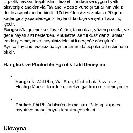
Egzotik havası, tropik iklimi, lezzetli mutfağı ve uygun fiyatlı 
alışveriş olanaklarıyla Tayland, vizesiz yurtdışı turlarının yıldız 
destinasyonlarından biridir. Türkiye’den vizesiz olarak 30 güne 
kadar giriş yapabileceğiniz Tayland'da doğa ve şehir hayatı iç 
içedir.
Bangkok
’ta geleneksel Tay kültürü, tapınaklar, yüzen pazarlar ve 
gece hayatı sizi beklerken, 
Phuket
’te ise turkuaz deniz, adalar 
ve dalış deneyimleri hayalinizdeki tatili gerçeğe dönüştürür. 
Ayrıca Tayland, vizesiz balayı turlarının da popüler adreslerinden 
biridir.
Bangkok ve Phuket ile Egzotik Tatil Deneyimi
Bangkok:
 Wat Pho, Wat Arun, Chatuchak Pazarı ve 
Floating Market turu ile kültürel ve gastronomik deneyimler
Phuket:
 Phi Phi Adaları’na tekne turu, Patong plaj gece 
hayatı ve masaj-soyun terapi seçenekleri
Ukrayna