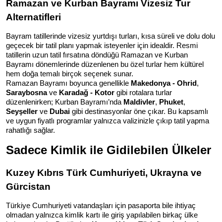
Ramazan ve Kurban Bayramı Vizesiz Tur 
Alternatifleri
Bayram tatillerinde vizesiz yurtdışı turları, kısa süreli ve dolu dolu 
geçecek bir tatil planı yapmak isteyenler için idealdir. Resmi 
tatillerin uzun tatil fırsatına döndüğü Ramazan ve Kurban 
Bayramı dönemlerinde düzenlenen bu özel turlar hem kültürel 
hem doğa temalı birçok seçenek sunar.
Ramazan Bayramı boyunca genellikle 
Makedonya - Ohrid
, 
Saraybosna
 ve 
Karadağ - Kotor
 gibi rotalara turlar 
düzenlenirken; Kurban Bayramı’nda 
Maldivler
, 
Phuket
, 
Seyşeller
 ve 
Dubai
 gibi destinasyonlar öne çıkar. Bu kapsamlı 
ve uygun fiyatlı programlar yalnızca valizinizle çıkıp tatil yapma 
rahatlığı sağlar.
Sadece Kimlik ile Gidilebilen Ülkeler
Kuzey Kıbrıs Türk Cumhuriyeti, Ukrayna ve 
Gürcistan
Türkiye Cumhuriyeti vatandaşları için pasaporta bile ihtiyaç 
olmadan yalnızca kimlik kartı ile giriş yapılabilen birkaç ülke 