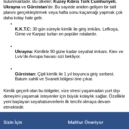
bulunmaktadır. Bu ülkeler; 
Kuzey Kıbrıs Türk Cumhuriyeti
, 
Ukrayna
 ve 
Gürcistan
’dır. Bu sayede aniden gelişen bir tatil 
planını gerçekleştirmek veya hafta sonu kaçamağı yapmak çok 
daha kolay hale gelir.
K.K.T.C:
 30 gün süreyle kimlik ile giriş imkânı. Lefkoşa, 
Girne ve Karpaz turları en popüler rotalardır.
Ukrayna:
 Kimlikle 90 güne kadar seyahat imkanı. Kiev ve 
Lviv’de Avrupa havası sizi bekliyor.
Gürcistan:
 Çipli kimlik ile 1 yıl boyunca giriş serbest. 
Batum sahili ve Svaneti bölgesi öne çıkar.
Kimlik geçerli olan bu bölgeler, vize stresi yaşamadan yurt dışı 
deneyimi yaşamak isteyenler için büyük kolaylık sağlar. Özellikle 
yeni başlayan seyahatseverlerin ilk tercihi olmaya devam 
etmektedir.
Sizin İçin
Malitur Öneriyor