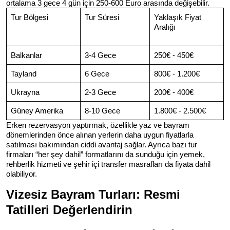
ortalama 3 gece 4 gün için 250-600 Euro arasında değişebilir.
Tur Bölgesi
Tur Süresi
Yaklaşık Fiyat 
Aralığı
Balkanlar
3-4 Gece
250€ - 450€
Tayland
6 Gece
800€ - 1.200€
Ukrayna
2-3 Gece
200€ - 400€
Güney Amerika
8-10 Gece
1.800€ - 2.500€
Erken rezervasyon yaptırmak, özellikle yaz ve bayram 
dönemlerinden önce alınan yerlerin daha uygun fiyatlarla 
satılması bakımından ciddi avantaj sağlar. Ayrıca bazı tur 
firmaları “her şey dahil” formatlarını da sunduğu için yemek, 
rehberlik hizmeti ve şehir içi transfer masrafları da fiyata dahil 
olabiliyor.
Vizesiz Bayram Turları: Resmi 
Tatilleri Değerlendirin