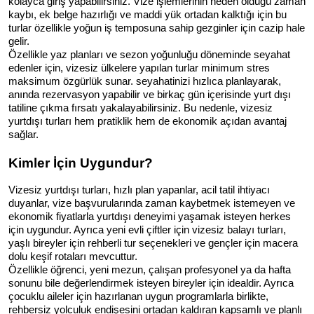
kolayca giriş yapabilirsiniz. Vize işlemlerinin neden olduğu zaman 
kaybı, ek belge hazırlığı ve maddi yük ortadan kalktığı için bu 
turlar özellikle yoğun iş temposuna sahip gezginler için cazip hale 
gelir.
Özellikle yaz planları ve sezon yoğunluğu döneminde seyahat 
edenler için, vizesiz ülkelere yapılan turlar minimum stres 
maksimum özgürlük sunar. seyahatinizi hızlıca planlayarak, 
anında rezervasyon yapabilir ve birkaç gün içerisinde yurt dışı 
tatiline çıkma fırsatı yakalayabilirsiniz. Bu nedenle, vizesiz 
yurtdışı turları hem pratiklik hem de ekonomik açıdan avantaj 
sağlar.
Kimler İçin Uygundur?
Vizesiz yurtdışı turları, hızlı plan yapanlar, acil tatil ihtiyacı 
duyanlar, vize başvurularında zaman kaybetmek istemeyen ve 
ekonomik fiyatlarla yurtdışı deneyimi yaşamak isteyen herkes 
için uygundur. Ayrıca yeni evli çiftler için vizesiz balayı turları, 
yaşlı bireyler için rehberli tur seçenekleri ve gençler için macera 
dolu keşif rotaları mevcuttur.
Özellikle öğrenci, yeni mezun, çalışan profesyonel ya da hafta 
sonunu bile değerlendirmek isteyen bireyler için idealdir. Ayrıca 
çocuklu aileler için hazırlanan uygun programlarla birlikte, 
rehbersiz yolculuk endişesini ortadan kaldıran kapsamlı ve planlı 