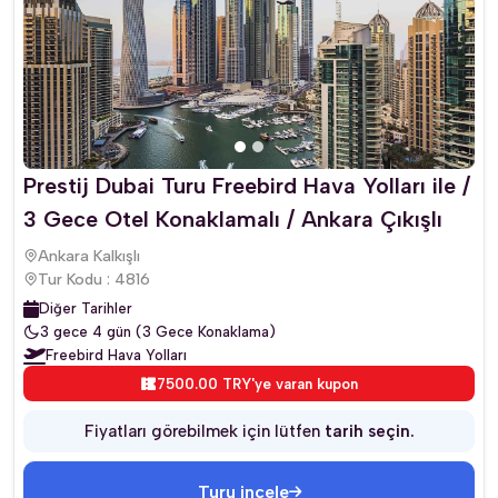
Prestij Dubai Turu Freebird Hava Yolları ile /
3 Gece Otel Konaklamalı / Ankara Çıkışlı
Ankara Kalkışlı
Tur Kodu : 4816
Diğer Tarihler
3 gece 4 gün (3 Gece Konaklama)
Freebird Hava Yolları
7500.00 TRY'ye varan kupon
Fiyatları görebilmek için lütfen
tarih seçin.
Turu incele