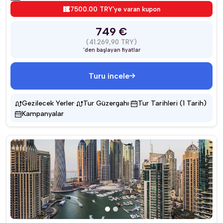
7500.00 TRY'ye varan kupon
749 €
(41.269,90 TRY)
'den başlayan fiyatlar
Turu incele
·
·
Gezilecek Yerler
Tur Güzergahı
Tur Tarihleri (1 Tarih)
Kampanyalar