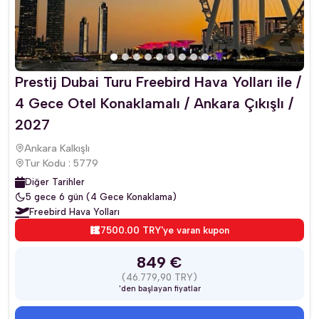
Prestij Dubai Turu Freebird Hava Yolları ile /
4 Gece Otel Konaklamalı / Ankara Çıkışlı /
2027
Ankara Kalkışlı
Tur Kodu : 5779
Diğer Tarihler
5 gece 6 gün (4 Gece Konaklama)
Freebird Hava Yolları
7500.00 TRY'ye varan kupon
849 €
(46.779,90 TRY)
'den başlayan fiyatlar