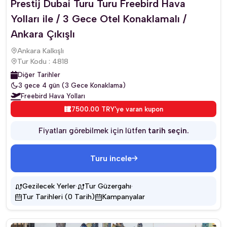
Prestij Dubai Turu Turu Freebird Hava
Yolları ile / 3 Gece Otel Konaklamalı /
Ankara Çıkışlı
Ankara Kalkışlı
Tur Kodu : 4818
Diğer Tarihler
3 gece 4 gün (3 Gece Konaklama)
Freebird Hava Yolları
7500.00 TRY'ye varan kupon
Fiyatları görebilmek için lütfen
tarih seçin.
Turu incele
·
·
Gezilecek Yerler
Tur Güzergahı
Tur Tarihleri (0 Tarih)
Kampanyalar