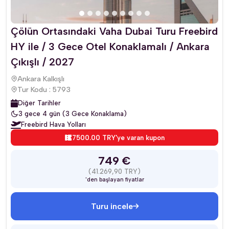
Çölün Ortasındaki Vaha Dubai Turu Freebird
HY ile / 3 Gece Otel Konaklamalı / Ankara
Çıkışlı / 2027
Ankara Kalkışlı
Tur Kodu : 5793
Diğer Tarihler
3 gece 4 gün (3 Gece Konaklama)
Freebird Hava Yolları
7500.00 TRY'ye varan kupon
749 €
(41.269,90 TRY)
'den başlayan fiyatlar
Turu incele