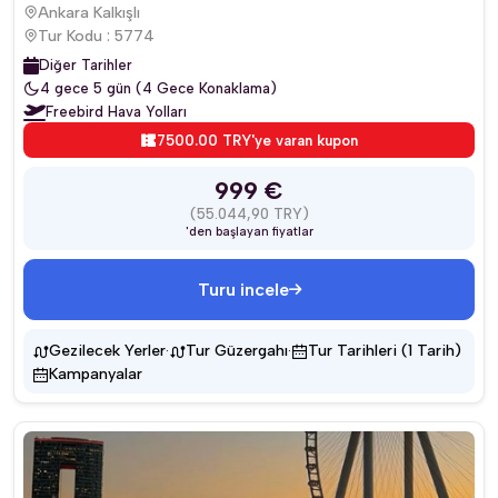
Ankara Kalkışlı
Tur Kodu : 5774
Diğer Tarihler
4 gece 5 gün (4 Gece Konaklama)
Freebird Hava Yolları
7500.00 TRY'ye varan kupon
999 €
(55.044,90 TRY)
'den başlayan fiyatlar
Turu incele
·
·
Gezilecek Yerler
Tur Güzergahı
Tur Tarihleri (1 Tarih)
Kampanyalar