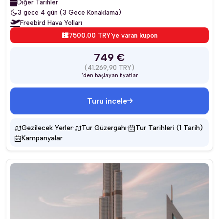
Diğer Tarihler
3 gece 4 gün (3 Gece Konaklama)
Freebird Hava Yolları
7500.00 TRY'ye varan kupon
749 €
(41.269,90 TRY)
'den başlayan fiyatlar
Turu incele
·
·
Gezilecek Yerler
Tur Güzergahı
Tur Tarihleri (1 Tarih)
Kampanyalar