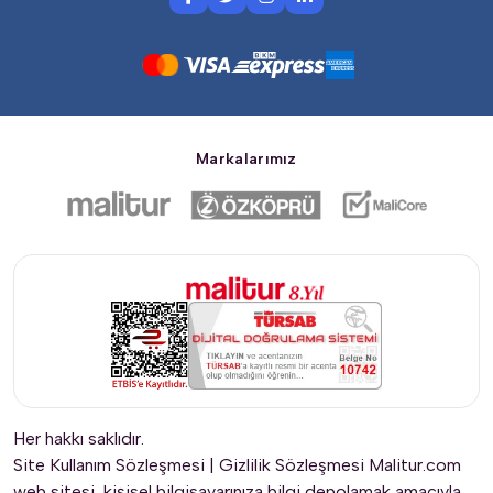
geliyor ve dönüş yolculuğumuza başlıyoruz. Siz 
değerli misafirlerimizi aldığımız noktalara bırakarak 
bir sonraki Malitur organizasyonunda buluşmak 
üzere vedalaşıyoruz.
Sabah Kahvaltısı :
 Otelde alınacaktır. Tur ücretine 
dahildir.
Öğle Yemeği :
 Alaçatı’da menü olarak alınacaktır. 
Markalarımız
(Ekstra)
Akşam Yemeği :
 Yol güzergahında dinlenme 
tesisinde alınacaktır. (Ekstra)
Konaklama :
 Bu gece otel konaklaması yoktur.
Her hakkı saklıdır.
Site Kullanım Sözleşmesi
|
Gizlilik Sözleşmesi
Malitur.com
web sitesi, kişisel bilgisayarınıza bilgi depolamak amacıyla