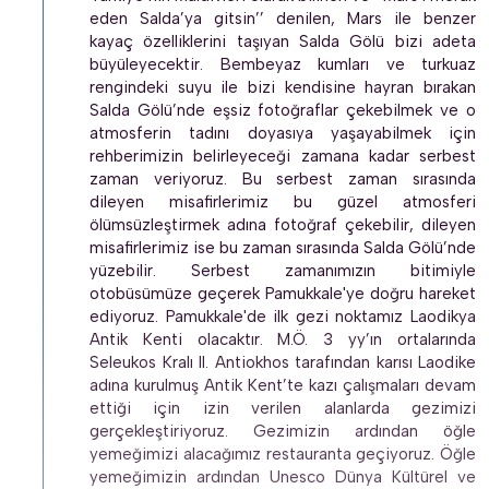
eden Salda’ya gitsin’’ denilen, Mars ile benzer 
kayaç özelliklerini taşıyan Salda Gölü bizi adeta 
büyüleyecektir. Bembeyaz kumları ve turkuaz 
rengindeki suyu ile bizi kendisine hayran bırakan 
Salda Gölü’nde eşsiz fotoğraflar çekebilmek ve o 
atmosferin tadını doyasıya yaşayabilmek için 
rehberimizin belirleyeceği zamana kadar serbest 
zaman veriyoruz. Bu serbest zaman sırasında 
dileyen misafirlerimiz bu güzel atmosferi 
ölümsüzleştirmek adına fotoğraf çekebilir, dileyen 
misafirlerimiz ise bu zaman sırasında Salda Gölü’nde 
yüzebilir. Serbest zamanımızın bitimiyle 
otobüsümüze geçerek Pamukkale'ye doğru hareket 
ediyoruz. Pamukkale'de ilk gezi noktamız Laodikya 
Antik Kenti olacaktır. M.Ö. 3 yy’ın ortalarında 
Seleukos Kralı II. Antiokhos tarafından karısı Laodike 
adına kurulmuş Antik Kent’te kazı çalışmaları devam 
ettiği için izin verilen alanlarda gezimizi 
gerçekleştiriyoruz. Gezimizin ardından öğle 
yemeğimizi alacağımız restauranta geçiyoruz. Öğle 
yemeğimizin ardından Unesco Dünya Kültürel ve 