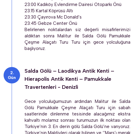
23:00 Kadıköy Evlendirme Dairesi Otoparkı Önü
23:15 Kartal Köprüsü Altı
23:30 Çayırova Mc Donald’s
23:45 Gebze Center Önü
Belirlenen noktalardan siz değerli misafirlerimizi 
aldıktan sonra Malitur ile Salda Gölü Pamukkale 
Çeşme Alaçatı Turu Turu için gece yolculuğuna 
başlıyoruz.
Salda Gölü – Laodikya Antik Kenti –
Gün
Hierapolis Antik Kenti – Pamukkale
Travertenleri - Denizli
Gece yolculuğumuzun ardından Malitur ile Salda 
Gölü Pamukkale Çeşme Alaçatı Turu için sabah 
saatlerinde dinlenme tesisinde alacağımız ekstra 
kahvaltı molamız sonrası turumuzun ilk noktası olan 
Türkiye’nin 3. En derin gölü Salda Gölü’ne varıyoruz. 
Türkiye’nin Maldivleri olarak bilinen ve ‘’Mars’ı merak 