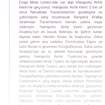
Doğa Miras Listesi’nde yer alan Hierapolis Antik 
Kenti’ne geçiyoruz. Hierapolis Antik Kenti 2 bin yıl 
önce Pamukkale Travertenlerinin güzelliğine ve 
çekiciliğine karşı koyamayan Bergama Krallığı 
tarafından Travertenlerin hemen yanına inşaa 
edilmiştir. Hierapolis Antik Kenti gezimize 
Anadolu’nun en büyük Nekropü ile Şehrin surları 
dışında kalan Hamam Binası ile başlıyoruz. Daha 
sonra şehrin ana caddesi Domityanus Kapısı ve 
Latin Binası’nı gezerken fotoğraflıyoruz. Daha sonra 
Anadolu’nun en iyi şekilde korunarak günümüze 
gelmiş Hierapolis Antik Tiyatrosu’na çıkarak 
rehberimizden Antik Tiyatro ile ilgili bilgiler alıyoruz. 
Hierapolis Antik Tiyatro aynı zaman bizi muhteşem 
Antik Kent ve Denizli manzarası ile büyüleyecektir. 
Fotoğraflarımızı çektikten sonra Apollon Tapnağı ve 
Cehennem’in giriş kapısı olarak bilinen Plutonium 
yani cin Aralığı’nı rehberimizden dinleyip geziyoruz. 
Ardından Sütunlu Cadde üzerinde yapacağımız 
yürüyüş sonrasında Dünyada benzeri sadece 
İtalya’da Travertino isimli kasabada görülebilen, 