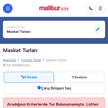
Gidilecek Yer
Maskat Turları
Maskat Turları
Anasayfa
Yurtdışı Turlar
Maskat Turları
0
tur listeleniyor.
Filtrele
Sıralama
Çıkış Bölgesi Seç
Aradığınız Kriterlerde Tur Bulunamamıştır. Lütfen