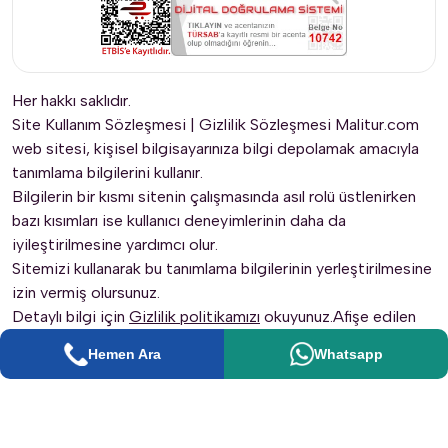
Her hakkı saklıdır.
Site Kullanım Sözleşmesi
|
Gizlilik Sözleşmesi
Malitur.com
web sitesi, kişisel bilgisayarınıza bilgi depolamak amacıyla
tanımlama bilgilerini kullanır.
Bilgilerin bir kısmı sitenin çalışmasında asıl rolü üstlenirken
bazı kısımları ise kullanıcı deneyimlerinin daha da
iyileştirilmesine yardımcı olur.
Sitemizi kullanarak bu tanımlama bilgilerinin yerleştirilmesine
izin vermiş olursunuz.
Detaylı bilgi için
Gizlilik politikamızı
okuyunuz.Afişe edilen
tüm fiyatlar, ilgili üründe kontenjan olması durumunda geçerli
Hemen Ara
Whatsapp
olup seçeceğiniz döneme göre fiyatlar değişkenlik
gösterebilir.
Sitemizde görmüş olduğunuz tüm fiyatlara KDV dahildir.