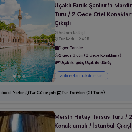
Uçaklı Butik Şanlıurfa Mardi
Turu / 2 Gece Otel Konaklam
Çıkışlı
Ankara Kalkışlı
Tur Kodu : 2425
Diğer Tarihler
2 gece 3 gün (2 Gece Konaklama)
Uçak ile gidiş Uçak ile dönüş
Vade Farksız Taksit İmkanı
·
·
ilecek Yerler
Tur Güzergahı
Tur Tarihleri (21 Tarih)
Mersin Hatay Tarsus Turu / 
Konaklamalı / İstanbul Çıkışl