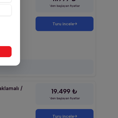
'den başlayan fiyatlar
Turu incele
klamalı /
19.499 ₺
'den başlayan fiyatlar
Turu incele