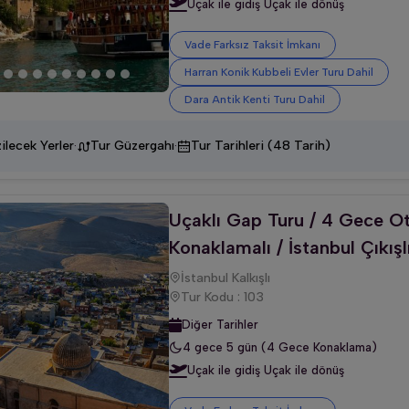
Uçak ile gidiş Uçak ile dönüş
Vade Farksız Taksit İmkanı
Harran Konik Kubbeli Evler Turu Dahil
Dara Antik Kenti Turu Dahil
·
·
ilecek Yerler
Tur Güzergahı
Tur Tarihleri (48 Tarih)
Uçaklı Gap Turu / 4 Gece Ot
Konaklamalı / İstanbul Çıkışl
İstanbul Kalkışlı
Tur Kodu : 103
Diğer Tarihler
4 gece 5 gün (4 Gece Konaklama)
Uçak ile gidiş Uçak ile dönüş