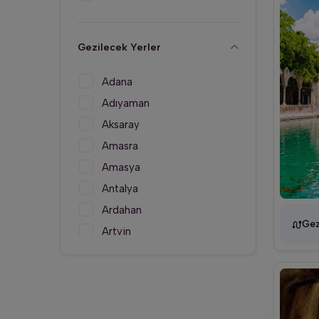
Gezilecek Yerler
Adana
Adıyaman
Aksaray
Amasra
Amasya
Antalya
Ardahan
Gez
Artvin
Aydın
Ağrı
Balıkesir
Bartın