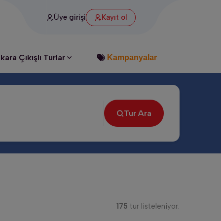
ı
Üye girişi
Kayıt ol
kara Çıkışlı Turlar
Kampanyalar
Tur Ara
175
tur listeleniyor.