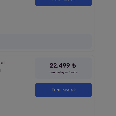
el
22.499 ₺
ı
'den başlayan fiyatlar
Turu incele