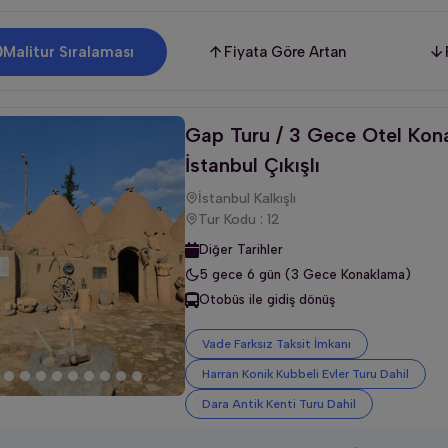
Malitur Sıralaması
Fiyata Göre Artan
Gap Turu / 3 Gece Otel Kona
İstanbul Çıkışlı
İstanbul Kalkışlı
Tur Kodu : 12
Diğer Tarihler
5 gece 6 gün (3 Gece Konaklama)
Otobüs ile gidiş dönüş
Vade Farksız Taksit İmkanı
Harran Konik Kubbeli Evler Turu Dahil
Dara Antik Kenti Turu Dahil