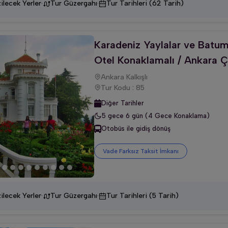
·
·
ilecek Yerler
Tur Güzergahı
Tur Tarihleri (62 Tarih)
Karadeniz Yaylalar ve Batum
Otel Konaklamalı / Ankara Çı
Ankara Kalkışlı
Tur Kodu : 85
Diğer Tarihler
5 gece 6 gün (4 Gece Konaklama)
Otobüs ile gidiş dönüş
Vade Farksız Taksit İmkanı
·
·
ilecek Yerler
Tur Güzergahı
Tur Tarihleri (5 Tarih)