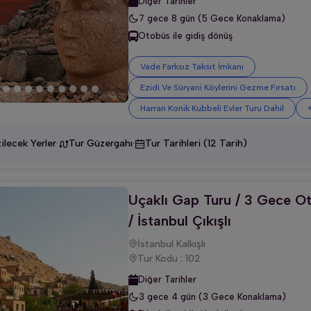
Diğer Tarihler
7 gece 8 gün (5 Gece Konaklama)
Otobüs ile gidiş dönüş
Vade Farksız Taksit İmkanı
Ezidi Ve Süryani Köylerini Gezme Fırsatı
Harran Konik Kubbeli Evler Turu Dahil
·
·
ilecek Yerler
Tur Güzergahı
Tur Tarihleri (12 Tarih)
Uçaklı Gap Turu / 3 Gece Ot
/ İstanbul Çıkışlı
İstanbul Kalkışlı
Tur Kodu : 102
Diğer Tarihler
3 gece 4 gün (3 Gece Konaklama)