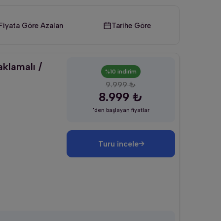
Fiyata Göre Azalan
Tarihe Göre
klamalı /
%10 indirim
9.999 ₺
8.999 ₺
'den başlayan fiyatlar
Turu incele