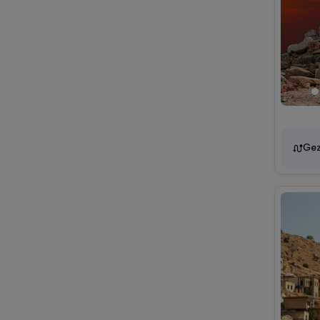
Sinop
Sivas
Tarsus
Tiflis
Tokat
Trabzon
Tunceli
Gez
Çanakkale
Çorum
İzmir
Şanlıurfa
Şırnak