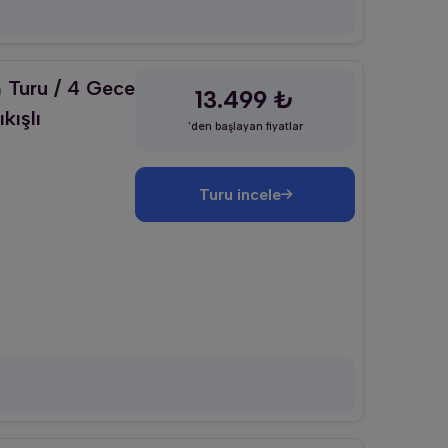
 Turu / 4 Gece
13.499 ₺
kışlı
'den başlayan fiyatlar
Turu incele