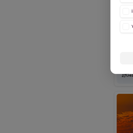
Karabük
Kars
Kastamonu
Malatya
Manisa
Mardin
Mersin
Muğla
Gez
Muş
Nevşehir
Ordu
Rize
Samsun
Silifke