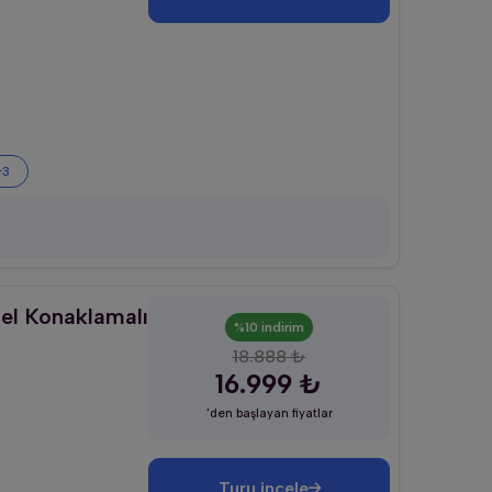
+3
el Konaklamalı
%10 indirim
18.888 ₺
16.999 ₺
'den başlayan fiyatlar
Turu incele