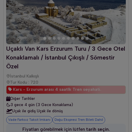
Uçaklı Van Kars Erzurum Turu / 3 Gece Otel
Konaklamalı / İstanbul Çıkışlı / Sömestir
Özel
İstanbul Kalkışlı
Tur Kodu : 720
Kars - Erzurum arası 4 saatlk Tren seyahati.
Diğer Tarihler
3 gece 4 gün (3 Gece Konaklama)
Uçak ile gidiş Uçak ile dönüş
Vade Farksız Taksit İmkanı
Doğu Ekspresi Tren Bileti Dahil
Fiyatları görebilmek için lütfen
tarih seçin.