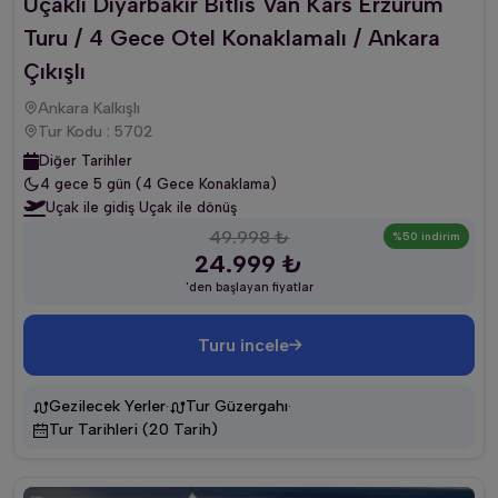
Uçaklı Diyarbakır Bitlis Van Kars Erzurum
Turu / 4 Gece Otel Konaklamalı / Ankara
Çıkışlı
Ankara Kalkışlı
Tur Kodu : 5702
Diğer Tarihler
4 gece 5 gün (4 Gece Konaklama)
Uçak ile gidiş Uçak ile dönüş
49.998 ₺
%50 indirim
24.999 ₺
'den başlayan fiyatlar
Turu incele
·
·
Gezilecek Yerler
Tur Güzergahı
Tur Tarihleri (20 Tarih)