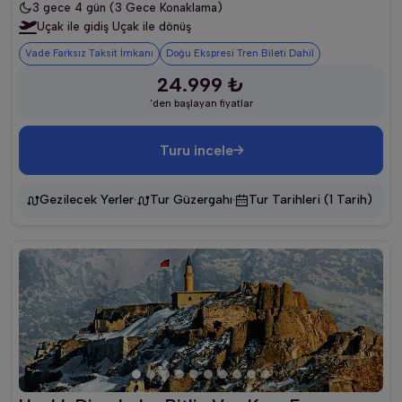
3 gece 4 gün (3 Gece Konaklama)
Uçak ile gidiş Uçak ile dönüş
Vade Farksız Taksit İmkanı
Doğu Ekspresi Tren Bileti Dahil
24.999 ₺
'den başlayan fiyatlar
Turu incele
·
·
Gezilecek Yerler
Tur Güzergahı
Tur Tarihleri (1 Tarih)