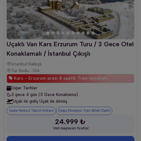
Uçaklı Van Kars Erzurum Turu / 3 Gece Otel
Konaklamalı / İstanbul Çıkışlı
İstanbul Kalkışlı
Tur Kodu : 134
Kars - Erzurum arası 4 saatlk Tren seyahati.
Diğer Tarihler
3 gece 4 gün (3 Gece Konaklama)
Uçak ile gidiş Uçak ile dönüş
Vade Farksız Taksit İmkanı
Doğu Ekspresi Tren Bileti Dahil
24.999 ₺
'den başlayan fiyatlar