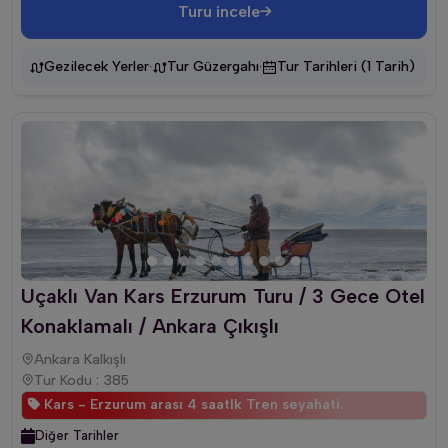
Turu incele
·
·
Gezilecek Yerler
Tur Güzergahı
Tur Tarihleri (1 Tarih)
Uçaklı Van Kars Erzurum Turu / 3 Gece Otel
Konaklamalı / Ankara Çıkışlı
Ankara Kalkışlı
Tur Kodu : 385
Kars - Erzurum arası 4 saatlk Tren seyahati.
Diğer Tarihler