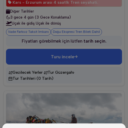
Kars - Erzurum arası 4 saatlk Tren seyahati.
Diğer Tarihler
3 gece 4 gün (3 Gece Konaklama)
Uçak ile gidiş Uçak ile dönüş
Vade Farksız Taksit İmkanı
Doğu Ekspresi Tren Bileti Dahil
Fiyatları görebilmek için lütfen
tarih seçin.
Turu incele
·
·
Gezilecek Yerler
Tur Güzergahı
Tur Tarihleri (0 Tarih)